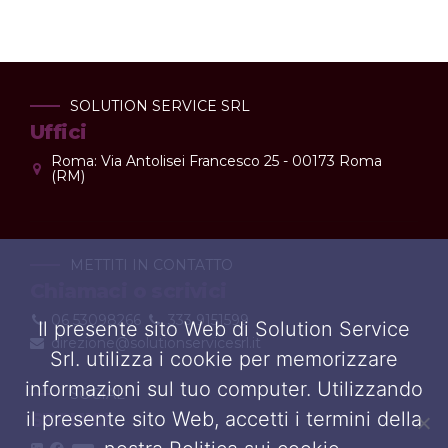
SOLUTION SERVICE SRL
Uffici
Roma: Via Antolisei Francesco 25 - 00173 Roma
(RM)
METTITI IN CONTATTO
Chiamaci o scrivici
06 53098266
333 9151599
Il presente sito Web di Solution Service
direzione@solutionservicesrl.it
Srl. utilizza i cookie per memorizzare
informazioni sul tuo computer. Utilizzando
SOCIAL
il presente sito Web, accetti i termini della
SEGUICI