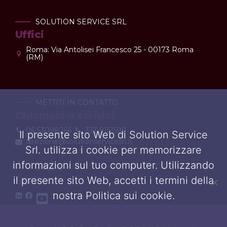
SOLUTION SERVICE SRL
Uffici
Roma: Via Antolisei Francesco 25 - 00173 Roma
(RM)
METTITI IN CONTATTO
Chiamaci o scrivici
06 53098266
333 9151599
Il presente sito Web di Solution Service
direzione@solutionservicesrl.it
Srl. utilizza i cookie per memorizzare
informazioni sul tuo computer. Utilizzando
SOCIAL
il presente sito Web, accetti i termini della
SEGUICI
nostra Politica sui cookie.