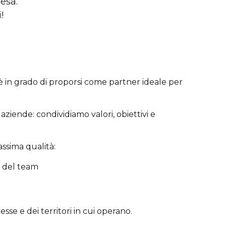
resa.
!
è in grado di proporsi come partner ideale per
aziende: condividiamo valori, obiettivi e
assima qualità:
e del team
sse e dei territori in cui operano.