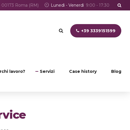
5 - 00173 Roma (RM)
Lunedì - Venerdì
9:00 - 17:30
+39 3339151599
rchi lavoro?
Servizi
Case history
Blog
rvice