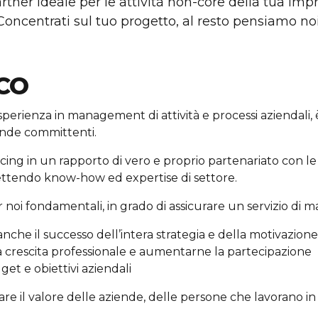
artner ideale per le attività non-core della tua imp
Concentrati sul tuo progetto, al resto pensiamo noi
CO
perienza in management di attività e processi aziendali, 
ende committenti.
cing in un rapporto di vero e proprio partenariato con le 
mettendo know-how ed expertise di settore.
noi fondamentali, in grado di assicurare un servizio di m
nche il successo dell’intera strategia e della motivazion
a crescita professionale e aumentarne la partecipazione
et e obiettivi aziendali
e il valore delle aziende, delle persone che lavorano in e