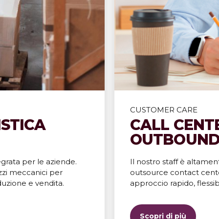
Scopri di più
CUSTOMER CARE
ISTICA
CALL CENT
OUTBOUN
egrata per le aziende.
Il nostro staff è altamen
zzi meccanici per
outsource contact cent
duzione e vendita.
approccio rapido, flessib
Scopri di più