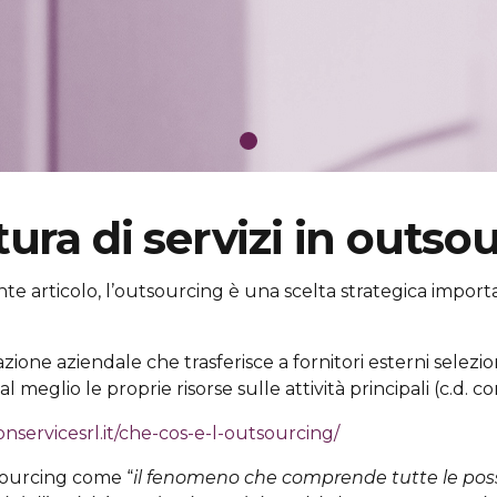
itura di servizi in outso
 articolo, l’outsourcing è una scelta strategica importa
azione aziendale che trasferisce a fornitori esterni selezio
glio le proprie risorse sulle attività principali (c.d. co
ionservicesrl.it/che-cos-e-l-outsourcing/
tsourcing come “
il fenomeno che comprende tutte le poss