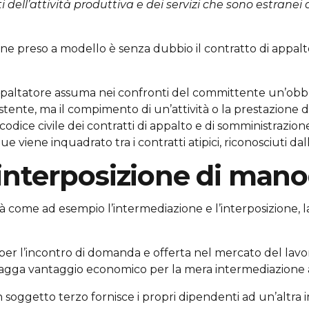
 dell’attività produttiva e dei servizi che sono estrane
reso a modello è senza dubbio il contratto di appalto, n
ppaltatore assuma nei confronti del committente un’obb
ente, ma il compimento di un’attività o la prestazione di
odice civile dei contratti di appalto e di somministrazione.
iene inquadrato tra i contratti atipici, riconosciuti dall’o
interposizione di man
ità come ad esempio l’intermediazione e l’interposizione, 
er l’incontro di domanda e offerta nel mercato del lavoro
tragga vantaggio economico per la mera intermediazione a
n soggetto terzo fornisce i propri dipendenti ad un’altr