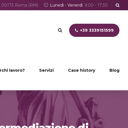
5 - 00173 Roma (RM)
Lunedì - Venerdì
9:00 - 17:30
+39 3339151599
rchi lavoro?
Servizi
Case history
Blog
ntermediazione di