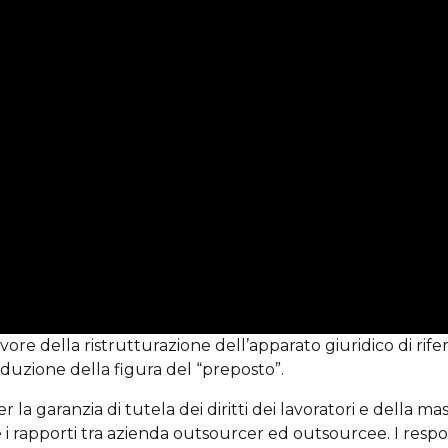
re della ristrutturazione dell’apparato giuridico di rifer
roduzione della figura del “preposto”.
a garanzia di tutela dei diritti dei lavoratori e della ma
re i rapporti tra azienda outsourcer ed outsourcee. I respon