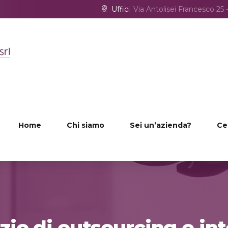
Uffici
Via Antolisei Francesco 2
Home
Chi siamo
Sei un’azienda?
Ce
izio di outsourcing e i