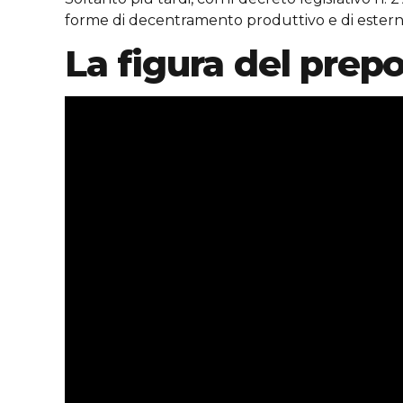
forme di decentramento produttivo e di esterna
La figura del prep