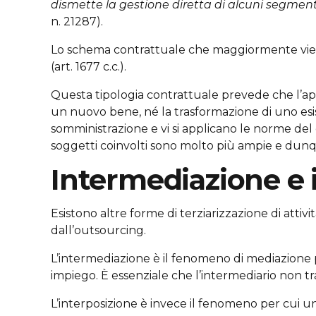
dismette la gestione diretta di alcuni segmenti
n. 21287).
Lo schema contrattuale che maggiormente viene p
(art. 1677 c.c.).
Questa tipologia contrattuale prevede che l’a
un nuovo bene, né la trasformazione di uno esist
somministrazione e vi si applicano le norme del c
soggetti coinvolti sono molto più ampie e dunque v
Intermediazione e 
Esistono altre forme di terziarizzazione di attiv
dall’outsourcing.
L’intermediazione è il fenomeno di mediazione p
impiego. È essenziale che l’intermediario non 
L’interposizione è invece il fenomeno per cui u