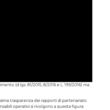
imento (d.lgs. 81/2015, 8/2016 e L. 199/2016) ma
ssima trasparenza dei rapporti di partenariato
sabili operativi si rivolgono a questa figura