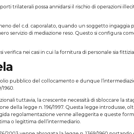
orti trilaterali possa annidarsi il rischio di operazioni illeci
no del c.d. caporalato, quando un soggetto ingaggia p
 servizio di mediazione reso. Questo si configura come r
i verifica nei casi in cui la fornitura di personale sia fittizia
ela
polio pubblico del collocamento e dunque l’intermediazi
9/1960.
zionali tuttavia, la crescente necessità di sbloccare la 
one della legge n. 196/1997. Questa legge introdusse, oltr
 rigida regolamentazione venne alleggerita e queste form
tima o legittima dell’intermediario.
n. 276/2003 venne abrogata la legge n. 1369/1960 portando