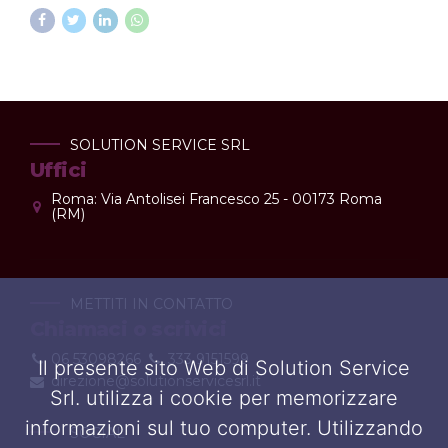
SOLUTION SERVICE SRL
Uffici
Roma: Via Antolisei Francesco 25 - 00173 Roma
(RM)
METTITI IN CONTATTO
Chiamaci o scrivici
06 53098266
333 9151599
Il presente sito Web di Solution Service
direzione@solutionservicesrl.it
Srl. utilizza i cookie per memorizzare
informazioni sul tuo computer. Utilizzando
SOCIAL