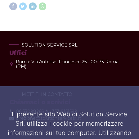
SOLUTION SERVICE SRL
Uffici
Roma: Via Antolisei Francesco 25 - 00173 Roma
(RM)
METTITI IN CONTATTO
Chiamaci o scrivici
06 53098266
333 9151599
Il presente sito Web di Solution Service
direzione@solutionservicesrl.it
Srl. utilizza i cookie per memorizzare
informazioni sul tuo computer. Utilizzando
SOCIAL