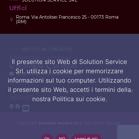
SOLUTION SERVICE SRL
Uffici
Roma: Via Antolisei Francesco 25 - 00173 Roma
(RM)
METTITI IN CONTATTO
Chiamaci o scrivici
Il presente sito Web di Solution Service
06 53098266
333 9151599
Srl. utilizza i cookie per memorizzare
direzione@solutionservicesrl.it
informazioni sul tuo computer. Utilizzando
il presente sito Web, accetti i termini della
SOCIAL
SEGUICI
nostra Politica sui cookie.
Copyright
Solution Service S.r.l.
Tutti i diritti riservati.
BACK TO TOP
Ok
NO
Leggi di più